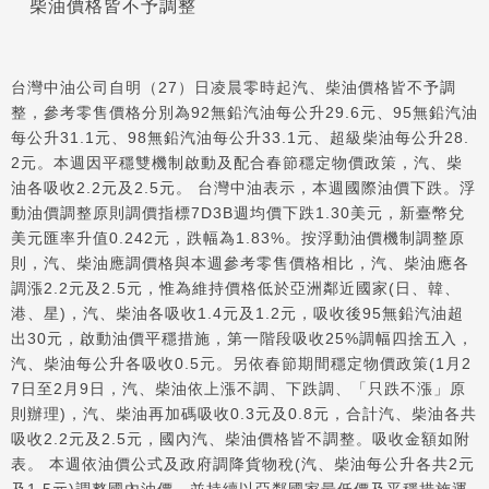
柴油價格皆不予調整
台灣中油公司自明（27）日凌晨零時起汽、柴油價格皆不予調
整，參考零售價格分別為92無鉛汽油每公升29.6元、95無鉛汽油
每公升31.1元、98無鉛汽油每公升33.1元、超級柴油每公升28.
2元。本週因平穩雙機制啟動及配合春節穩定物價政策，汽、柴
油各吸收2.2元及2.5元。 台灣中油表示，本週國際油價下跌。浮
動油價調整原則調價指標7D3B週均價下跌1.30美元，新臺幣兌
美元匯率升值0.242元，跌幅為1.83%。按浮動油價機制調整原
則，汽、柴油應調價格與本週參考零售價格相比，汽、柴油應各
調漲2.2元及2.5元，惟為維持價格低於亞洲鄰近國家(日、韓、
港、星)，汽、柴油各吸收1.4元及1.2元，吸收後95無鉛汽油超
出30元，啟動油價平穩措施，第一階段吸收25%調幅四捨五入，
汽、柴油每公升各吸收0.5元。另依春節期間穩定物價政策(1月2
7日至2月9日，汽、柴油依上漲不調、下跌調、「只跌不漲」原
則辦理)，汽、柴油再加碼吸收0.3元及0.8元，合計汽、柴油各共
吸收2.2元及2.5元，國內汽、柴油價格皆不調整。吸收金額如附
表。 本週依油價公式及政府調降貨物稅(汽、柴油每公升各共2元