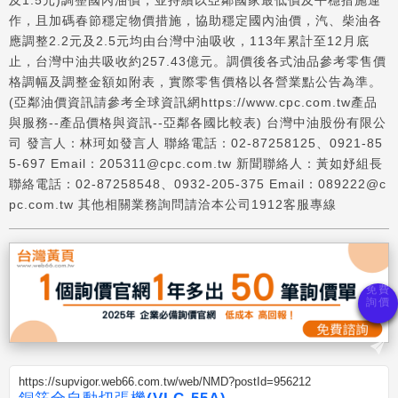
及1.5元)調整國內油價，並持續以亞鄰國家最低價及平穩措施運
作，且加碼春節穩定物價措施，協助穩定國內油價，汽、柴油各
應調整2.2元及2.5元均由台灣中油吸收，113年累計至12月底
止，台灣中油共吸收約257.43億元。調價後各式油品參考零售價
格調幅及調整金額如附表，實際零售價格以各營業點公告為準。
(亞鄰油價資訊請參考全球資訊網https://www.cpc.com.tw產品
與服務--產品價格與資訊--亞鄰各國比較表) 台灣中油股份有限公
司 發言人：林珂如發言人 聯絡電話：02-87258125、0921-85
5-697 Email：205311@cpc.com.tw 新聞聯絡人：黃如妤組長
聯絡電話：02-87258548、0932-205-375 Email：089222@c
pc.com.tw 其他相關業務詢問請洽本公司1912客服專線
https://supvigor.web66.com.tw/web/NMD?postId=956212