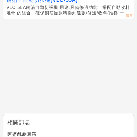
銅箔全自動切張機(VLC-55A)
VLC-55A銅箔自動切張機 用途:具備修邊功能，搭配自動收料
堆疊 的組合，確保銅箔從原料捲到達張/修邊/收料/推疊 一次
性完整流程。
相關訊息
阿婆戲劇表演