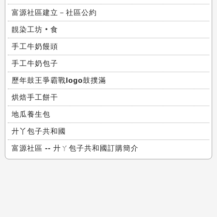
富源社區建立－社區公約
靚染工坊‧食
手工牛奶饅頭
手工牛奶包子
歷年鼓王爭霸戰logo鼓撲滿
烘焙手工餅干
地瓜養生包
廾丫包子共和國
富源社區 -- 廾ㄚ包子共和國訂購簡介