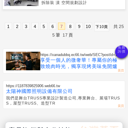
拆除裝 潢 空間規劃設計
1
2
3
4
5
6
7
8
9
10
共
25
下10頁
5
筆
17
頁
https://xanadubbq.ec66.tw/web/SEC?postId=135
4521
享受一個人的微奢華！專屬你的極
致燒肉時光，獨享現烤美味免開爐
https://1187839825906.web66.tw
太陽神國際照明設備有限公司
我們是舞台TRUSS專業設計製造公司,專業舞台、展場TRUS
S，屋型TRUSS、造型TR