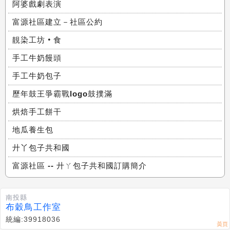
阿婆戲劇表演
富源社區建立－社區公約
靚染工坊‧食
手工牛奶饅頭
手工牛奶包子
歷年鼓王爭霸戰logo鼓撲滿
烘焙手工餅干
地瓜養生包
廾丫包子共和國
富源社區 -- 廾ㄚ包子共和國訂購簡介
南投縣
布穀鳥工作室
統編:39918036